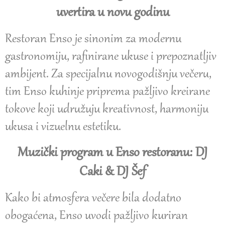
uvertira u novu godinu
Restoran Enso je sinonim za modernu
gastronomiju, rafinirane ukuse i prepoznatljiv
ambijent. Za specijalnu novogodišnju večeru,
tim Enso kuhinje priprema pažljivo kreirane
tokove koji udružuju kreativnost, harmoniju
ukusa i vizuelnu estetiku.
Muzički program u Enso restoranu: DJ
Caki & DJ Šef
Kako bi atmosfera večere bila dodatno
obogaćena, Enso uvodi pažljivo kuriran