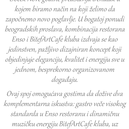
kojem biramo način na koji želimo da
započnemo novo poglavlje. U bogatoj ponudi
beogradskih proslava, kombinacija restorana
Enso i BitefArtCafe kluba izdvaja se kao
jedinstven, pažljivo dizajniran koncept koji
objedinjuje eleganciju, kvalitet i energiju sve u
jednom, besprekorno organizovanom
događaju.
Ovaj spoj omogućava gostima da dožive dva
komplementarna iskustva: gastro veče visokog
standarda u Enso restoranu i dinamičnu
muzičku energiju BitefArtCafe kluba, uz