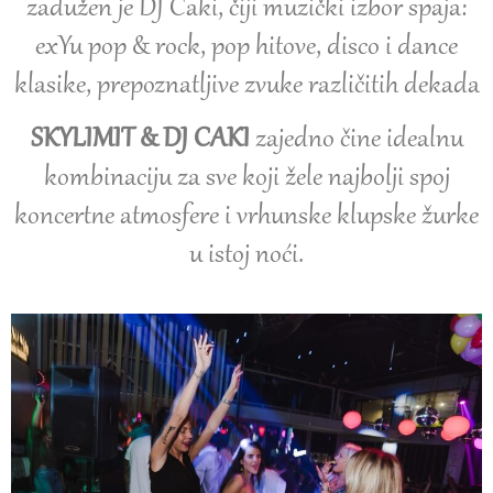
zadužen je DJ Caki, čiji muzički izbor spaja:
exYu pop & rock, pop hitove, disco i dance
klasike, prepoznatljive zvuke različitih dekada
SKYLIMIT & DJ CAKI
zajedno čine idealnu
kombinaciju za sve koji žele najbolji spoj
koncertne atmosfere i vrhunske klupske žurke
u istoj noći.