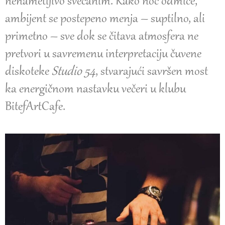
nenametljivo svečanim. Kako noć odmiče,
ambijent se postepeno menja – suptilno, ali
primetno – sve dok se čitava atmosfera ne
pretvori u savremenu interpretaciju čuvene
diskoteke
Studio 54
, stvarajući savršen most
ka energičnom nastavku večeri u klubu
BitefArtCafe.