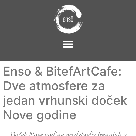
Enso & BitefArtCafe:
Dve atmosfere za
jedan vrhunski doček
Nove godine
Doček Nove godine predstavlja trenutak u