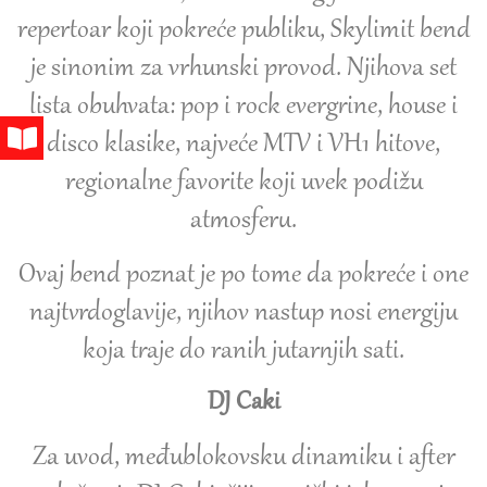
repertoar koji pokreće publiku, Skylimit bend
je sinonim za vrhunski provod. Njihova set
lista obuhvata: pop i rock evergrine, house i
disco klasike, najveće MTV i VH1 hitove,
regionalne favorite koji uvek podižu
atmosferu.
Ovaj bend poznat je po tome da pokreće i one
najtvrdoglavije, njihov nastup nosi energiju
koja traje do ranih jutarnjih sati.
DJ Caki
Za uvod, međublokovsku dinamiku i after