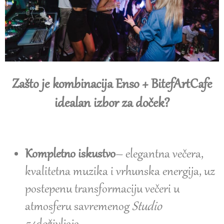
Zašto je kombinacija Enso + BitefArtCafe
idealan izbor za doček?
Kompletno iskustvo
– elegantna večera,
kvalitetna muzika i vrhunska energija, uz
postepenu transformaciju večeri u
atmosferu savremenog
Studio