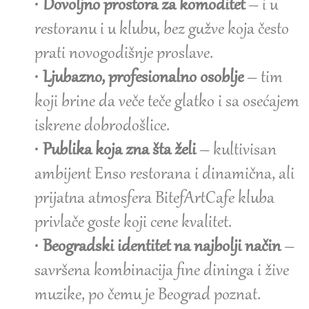
•
Dovoljno prostora za komoditet
– i u
restoranu i u klubu, bez gužve koja često
prati novogodišnje proslave.
•
Ljubazno, profesionalno osoblje
– tim
koji brine da veče teče glatko i sa osećajem
iskrene dobrodošlice.
•
Publika koja zna šta želi
– kultivisan
ambijent Enso restorana i dinamična, ali
prijatna atmosfera BitefArtCafe kluba
privlače goste koji cene kvalitet.
•
Beogradski identitet na najbolji način
–
savršena kombinacija fine dininga i žive
muzike, po čemu je Beograd poznat.