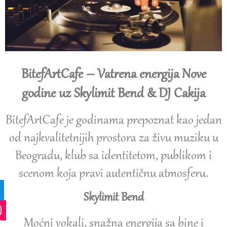
BitefArtCafe – Vatrena energija Nove
godine uz Skylimit Bend & DJ Cakija
BitefArtCafe je godinama prepoznat kao jedan
od najkvalitetnijih prostora za živu muziku u
Beogradu, klub sa identitetom, publikom i
scenom koja pravi autentičnu atmosferu.
Skylimit Bend
Moćni vokali, snažna energija sa bine i