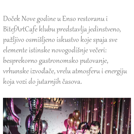
Doček Nove godine u Enso restoranu i
BitefArtCafe klubu predstavlja jedinstveno,
pažljivo osmišljeno iskustvo koje spaja sve
elemente istinske novogodišnje večeri:
besprekorno gastronomsko putovanje,
vrhunske izvođače, vrelu atmosferu i energiju
koja vozi do jutarnjih časova.