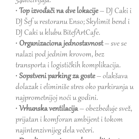
54
doživljaja.
•
Top izvođači na dve lokacije
– DJ Caki i
DJ Šef u restoranu Enso; Skylimit bend i
DJ Caki u klubu BitefArtCafe.
•
Organizaciona jednostavnost
– sve se
nalazi pod jednim krovom, bez
transporta i logističkih komplikacija.
•
Sopstveni parking za goste
– olakšava
dolazak i eliminiše stres oko parkiranja u
najprometnijoj noći u godini.
•
Vrhunska ventilacija
– obezbeđuje svež,
prijatan i komforan ambijent i tokom
najintenzivnijeg dela večeri.