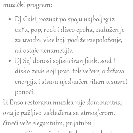
muzički program:
DJ Caki, poznat po spoju najboljeg iz
exYu, pop, rock i disco epoha, zadužen je
za uvodni vibe koji podiže raspoloženje,
ali ostaje nenametljiv.
DJ Šef donosi sofisticiran fank, soul I
disko zvuk koji prati tok večere, održava
energiju i stvara ujednačen ritam u susret
ponoći.
U Enso restoranu muzika nije dominantna;
ona je pažljivo usklađena sa atmosferom,
čineći veče elegantnim, prijatnim i