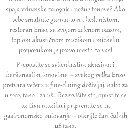
spaja vrhunske zalogaje i nežne tonove? Ako
sebe smatrate gurmanom i hedonistom,
restoran Enso, sa svojom zelenom oazom,
toplom akustičnom muzikom i michelin
preporukom je pravo mesto za vas!
Prepustite se svilenkastim ukusima i
baršunastim tonovima – svakog petka Enso
pretvara večeru u fine-dining doživljaj, kako za
nepce, tako i za uši. Rezervišite sto, opustite se
uz živu muziku i pripremite se za
gastronomsko putovanje – otkrijte čari čulnih
užitaka.