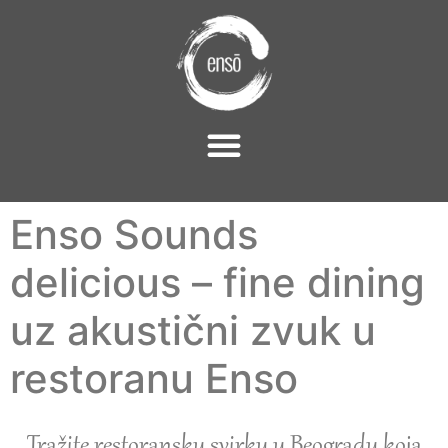
Enso Sounds
delicious – fine dining
uz akustični zvuk u
restoranu Enso
Tražite restoransku svirku u Beogradu koja