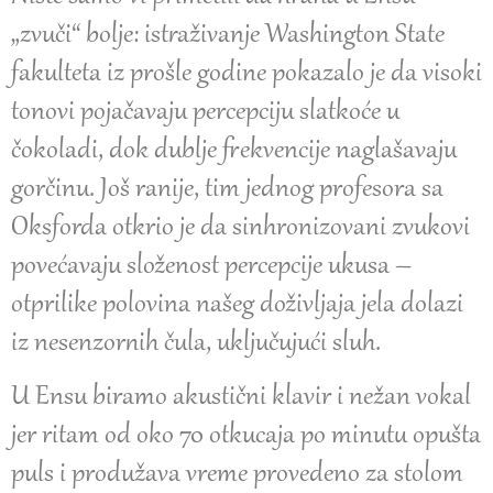
„zvuči“ bolje: istraživanje Washington State
fakulteta iz prošle godine pokazalo je da visoki
tonovi pojačavaju percepciju slatkoće u
čokoladi, dok dublje frekvencije naglašavaju
gorčinu. Još ranije, tim jednog profesora sa
Oksforda otkrio je da sinhronizovani zvukovi
povećavaju složenost percepcije ukusa –
otprilike polovina našeg doživljaja jela dolazi
iz nesenzornih čula, uključujući sluh.
U Ensu biramo akustični klavir i nežan vokal
jer ritam od oko 70 otkucaja po minutu opušta
puls i produžava vreme provedeno za stolom