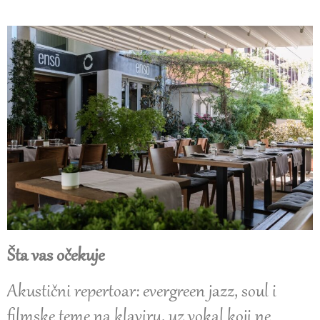
Šta vas očekuje
Akustični repertoar: evergreen jazz, soul i
filmske teme na klaviru, uz vokal koji ne