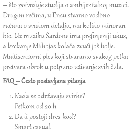
– što potvrđuje studija o ambijentalnoj muzici.
Drugim rečima, u Ensu stvarno vodimo
računa o svakom detalju, ma koliko minoran
bio. Uz muziku Šardone ima prefinjeniji ukus,
a krckanje Milhojas kolača zvuči još bolje.
Multisenzorni ples koji stvaramo svakog petka
pretvara obrok u potpuno uživanje svih čula.
FAQ – Često postavljana pitanja
Kada se održavaju svirke?
Petkom od 20 h
Da li postoji dres-kod?
Smart casual.