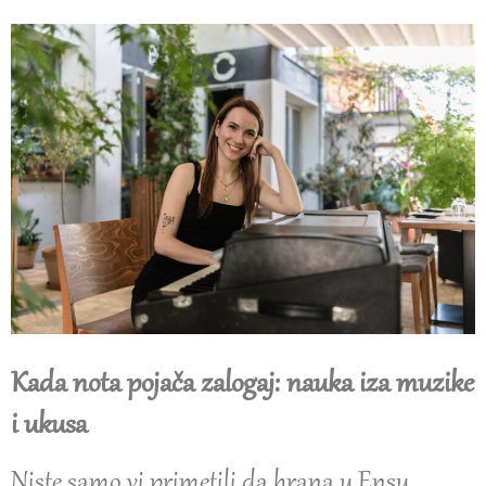
Kada nota pojača zalogaj: nauka iza muzike
i ukusa
Niste samo vi primetili da hrana u Ensu