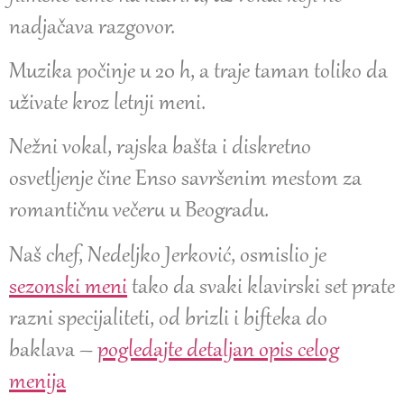
nadjačava razgovor.
Muzika počinje u 20 h, a traje taman toliko da
uživate kroz letnji meni.
Nežni vokal, rajska bašta i diskretno
osvetljenje čine Enso savršenim mestom za
romantičnu večeru u Beogradu.
Naš chef, Nedeljko Jerković, osmislio je
sezonski meni
tako da svaki klavirski set prate
razni specijaliteti, od brizli i bifteka do
baklava –
pogledajte detaljan opis celog
menija