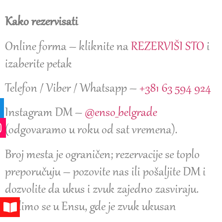
Kako rezervisati
Online forma – kliknite na
REZERVIŠI STO
i
izaberite petak
Telefon / Viber / Whatsapp –
+381 63 594 924
Instagram DM –
@enso_belgrade
(odgovaramo u roku od sat vremena).
Broj mesta je ograničen; rezervacije se toplo
preporučuju – pozovite nas ili pošaljite DM i
dozvolite da ukus i zvuk zajedno zasviraju.
Vidimo se u Ensu, gde je zvuk ukusan